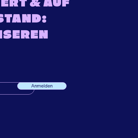
ERT & AUF
STAND:
NSEREN
Anmelden